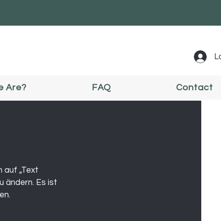
L
 Are?
FAQ
Contact
h auf „Text
u ändern. Es ist
en.