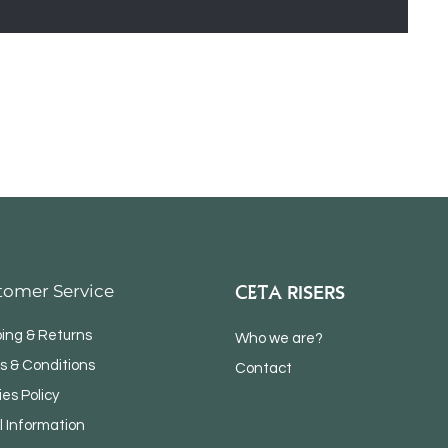
tomer Service
CETA
RISERS
ping & Returns
Who we are?
s & Conditions
Contact
es Policy
l Information