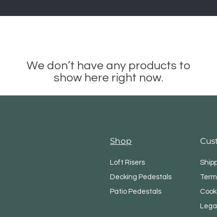
We don’t have any products to
show here right now.
Shop
Cus
Loft Risers
Ship
Decking Pedestals
Term
Patio Pedestals
Cooki
Lega